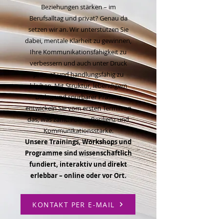
Beziehungen stärken – im
Berufsalltag und privat? Genau da
setzen wir an. Wir unterstützen Sie
dabei, mentale Klarheit zu gewinnen,
Ihre Kommunikationsfähigkeit zu
verbessern und auch unter Druck
präsent und handlungsfähig zu
bleiben. Mit Struktur, lebendigem
Dialog und spürbarer Präsenz
entwickeln Sie vom ersten Termin an
das, was zählt: Fokus, Resilienz und
Kommunikationsstärke.
Unsere Trainings, Workshops und
Programme sind wissenschaftlich
fundiert, interaktiv und direkt
erlebbar – online oder vor Ort.
KONTAKT PER E-MAIL