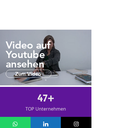
Video auf
Youtube
ansehen
Zum Video
47+
TOP Unternehmen
170+